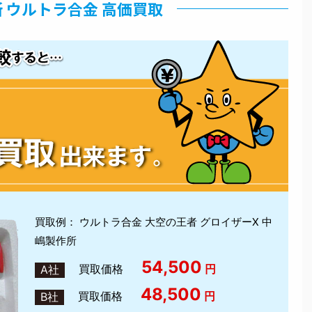
 ウルトラ合金 高価買取
買取例： ウルトラ合金 大空の王者 グロイザーX 中
嶋製作所
54,500
買取価格
円
A社
48,500
買取価格
円
B社