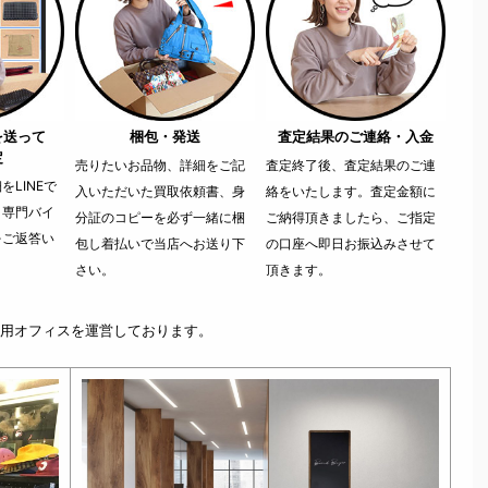
を送って
梱包・発送
査定結果のご連絡・入金
定
売りたいお品物、詳細をご記
査定終了後、査定結果のご連
LINEで
入いただいた買取依頼書、身
絡をいたします。査定金額に
。専門バイ
分証のコピーを必ず一緒に梱
ご納得頂きましたら、ご指定
をご返答い
包し着払いで当店へお送り下
の口座へ即日お振込みさせて
さい。
頂きます。
用オフィスを運営しております。