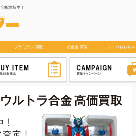
ら宅配買取中！
プラモデル 買取
超合金 買取
レトロおもちゃ