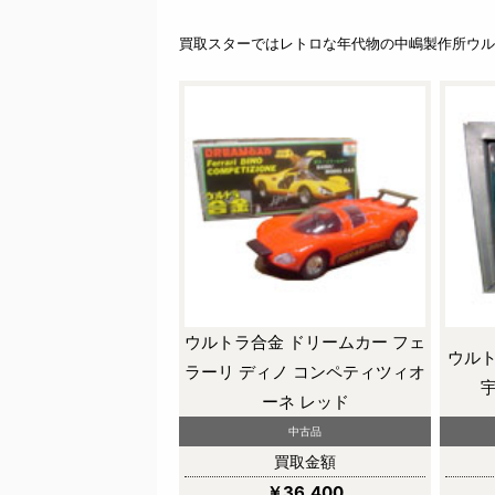
買取スターではレトロな年代物の中嶋製作所ウル
ウルトラ合金 ドリームカー フェ
ウルト
ラーリ ディノ コンペティツィオ
ーネ レッド
中古品
買取金額
￥36,400