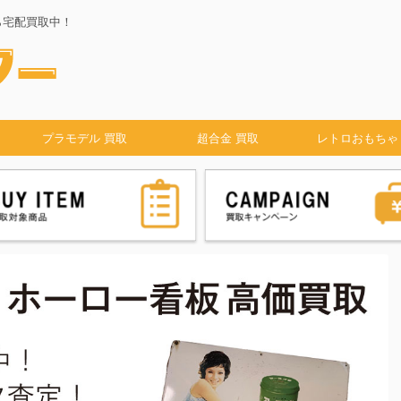
ら宅配買取中！
プラモデル 買取
超合金 買取
レトロおもちゃ