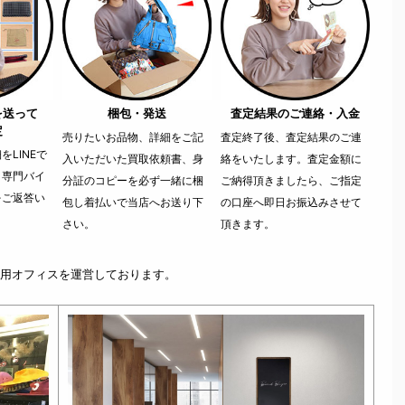
を送って
梱包・発送
査定結果のご連絡・入金
定
売りたいお品物、詳細をご記
査定終了後、査定結果のご連
LINEで
入いただいた買取依頼書、身
絡をいたします。査定金額に
。専門バイ
分証のコピーを必ず一緒に梱
ご納得頂きましたら、ご指定
をご返答い
包し着払いで当店へお送り下
の口座へ即日お振込みさせて
さい。
頂きます。
用オフィスを運営しております。