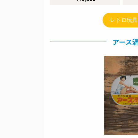
レトロ玩具
アース渦