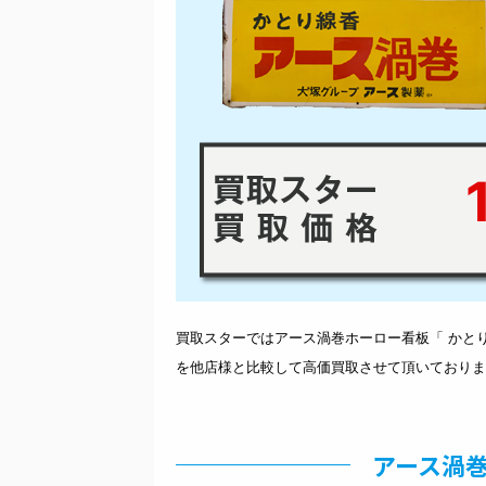
1
買取スターではアース渦巻ホーロー看板「 かとり線
を他店様と比較して高価買取させて頂いておりま
アース渦巻