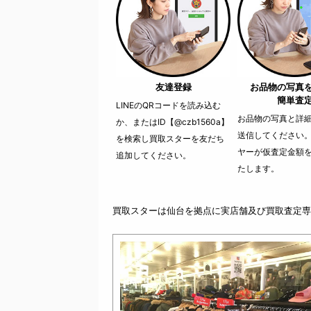
友達登録
お品物の写真
簡単査
LINEのQRコードを読み込む
お品物の写真と詳細を
か、またはID【@czb1560a】
送信してください
を検索し買取スターを友だち
ヤーが仮査定金額
追加してください。
たします。
買取スターは仙台を拠点に実店舗及び買取査定専