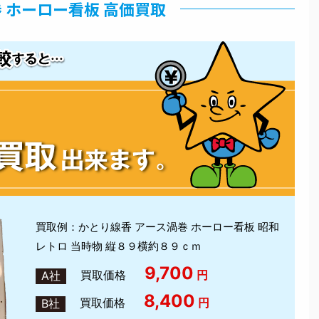
 ホーロー看板 高価買取
買取例：かとり線香 アース渦巻 ホーロー看板 昭和
レトロ 当時物 縦８９横約８９ｃｍ
9,700
買取価格
円
A社
8,400
買取価格
円
B社