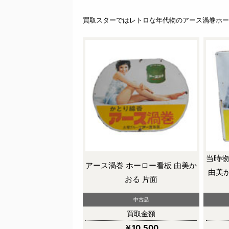
買取スターではレトロな年代物のアース渦巻ホー
当時物
アース渦巻 ホーロー看板 由美か
由美か
おる 片面
中古品
買取金額
￥10,500