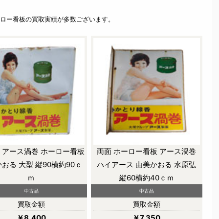
ロー看板の買取実績が多数ございます。
 アース渦巻 ホーロー看板
両面 ホーロー看板 アース渦巻
おる 大型 縦90横約90ｃ
ハイアース 由美かおる 水原弘
ｍ
縦60横約40ｃｍ
中古品
中古品
買取金額
買取金額
￥8,400
￥7,350