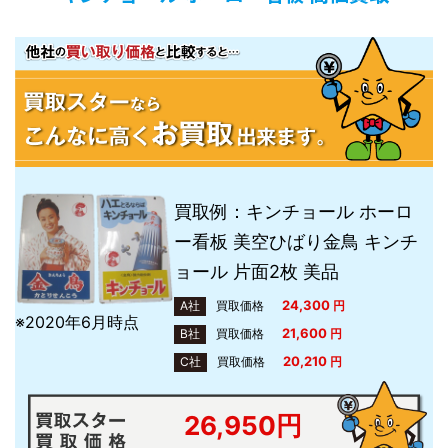
買取例：キンチョール ホーロ
ー看板 美空ひばり金鳥 キンチ
ョール 片面2枚 美品
24,300
A社
買取価格
円
※2020年6月時点
21,600
B社
買取価格
円
20,210
C社
買取価格
円
26,950円