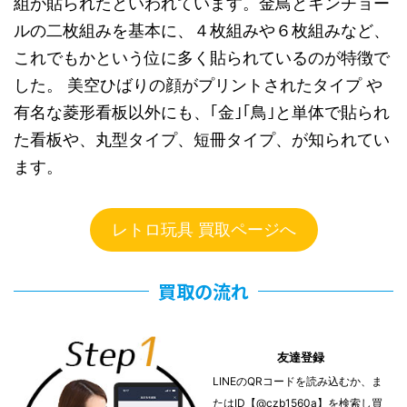
組が貼られたといわれています。金鳥とキンチョー
ルの二枚組みを基本に、４枚組みや６枚組みなど、
これでもかという位に多く貼られているのが特徴で
した。 美空ひばりの顔がプリントされたタイプ や
有名な菱形看板以外にも、｢金｣｢鳥｣と単体で貼られ
た看板や、丸型タイプ、短冊タイプ、が知られてい
ます。
レトロ玩具 買取ページへ
買取の流れ
友達登録
LINEのQRコードを読み込むか、ま
たはID【@czb1560a】を検索し買