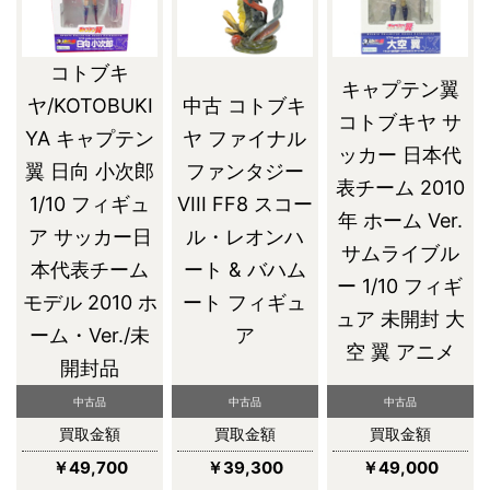
コトブキ
キャプテン翼
ヤ/KOTOBUKI
中古 コトブキ
コトブキヤ サ
YA キャプテン
ヤ ファイナル
ッカー 日本代
翼 日向 小次郎
ファンタジー
表チーム 2010
1/10 フィギュ
VIII FF8 スコー
年 ホーム Ver.
ア サッカー日
ル・レオンハ
サムライブル
本代表チーム
ート & バハム
ー 1/10 フィギ
モデル 2010 ホ
ート フィギュ
ュア 未開封 大
ーム・Ver./未
ア
空 翼 アニメ
開封品
中古品
中古品
中古品
買取金額
買取金額
買取金額
￥49,700
￥39,300
￥49,000