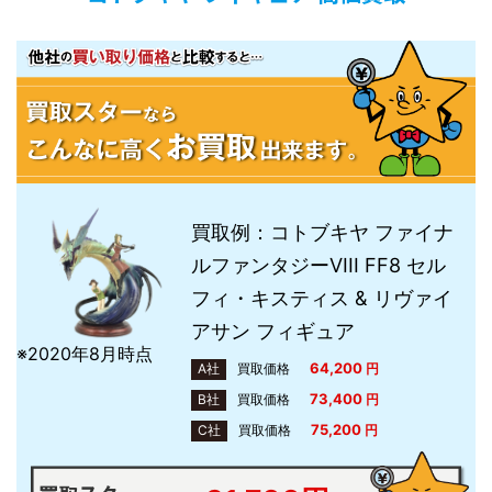
買取例：コトブキヤ ファイナ
ルファンタジーVIII FF8 セル
フィ・キスティス & リヴァイ
アサン フィギュア
※2020年8月時点
64,200
A社
買取価格
円
73,400
B社
買取価格
円
75,200
C社
買取価格
円