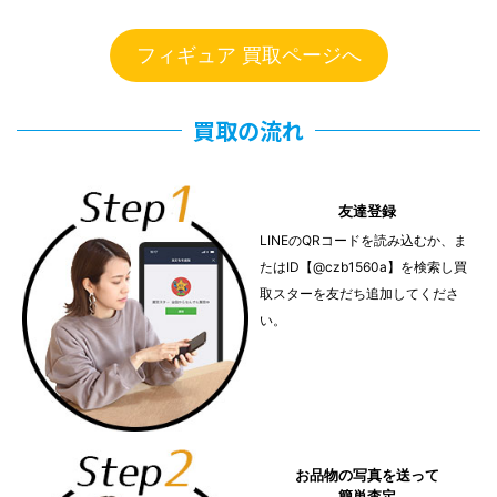
フィギュア 買取ページへ
買取の流れ
友達登録
LINEのQRコードを読み込むか、ま
たはID【@czb1560a】を検索し買
取スターを友だち追加してくださ
い。
お品物の写真を送って
簡単査定