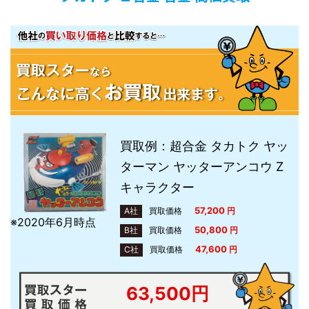
買取例：超合金 タカトク ヤッ
ターマン ヤッターアンコウ Z
キャラクター
57,200
A社
買取価格
円
※2020年6月時点
50,800
B社
買取価格
円
47,600
C社
買取価格
円
63,500円