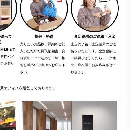
を送って
梱包・発送
査定結果のご連絡・入金
定
売りたいお品物、詳細をご記
査定終了後、査定結果のご連
LINEで
入いただいた買取依頼書、身
絡をいたします。査定金額に
。専門バイ
分証のコピーを必ず一緒に梱
ご納得頂きましたら、ご指定
をご返答い
包し着払いで当店へお送り下
の口座へ即日お振込みさせて
さい。
頂きます。
用オフィスを運営しております。