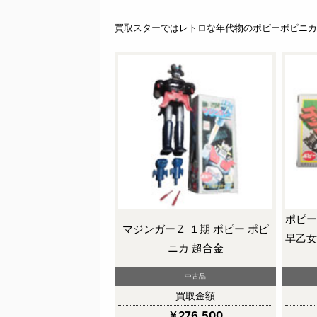
買取スターではレトロな年代物のポピーポピニカ
ポピー
マジンガーＺ １期 ポピー ポピ
早乙女
ニカ 超合金
中古品
買取金額
￥276,500