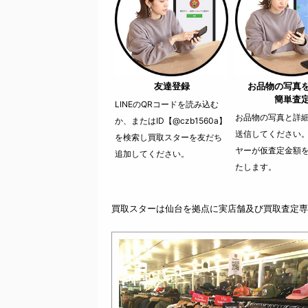
友達登録
お品物の写真
簡単査
LINEのQRコードを読み込む
お品物の写真と詳細を
か、またはID【@czb1560a】
送信してください
を検索し買取スターを友だち
ヤーが仮査定金額
追加してください。
たします。
買取スターは仙台を拠点に実店舗及び買取査定専