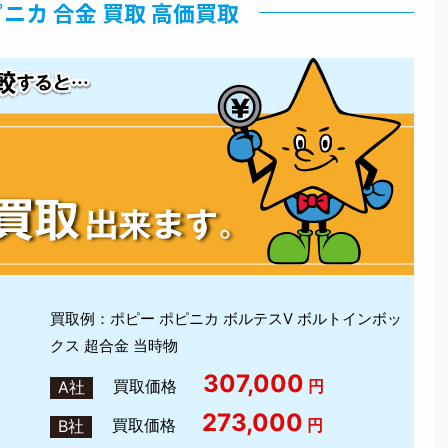
ニカ 合金 買取 高価買取
買取例：ポピー ポピニカ ボルテスV ボルトインボッ
クス 超合金 当時物
307,000
買取価格
円
A社
273,000
買取価格
円
B社