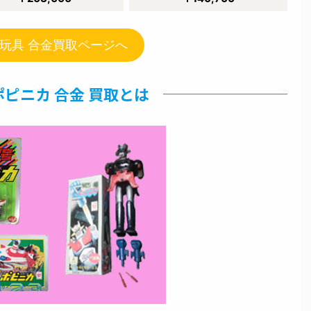
玩具 合金買取ページへ
ポピニカ 合金 買取とは