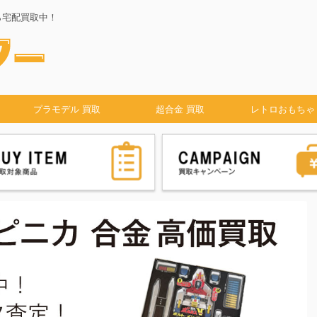
ら宅配買取中！
プラモデル 買取
超合金 買取
レトロおもちゃ