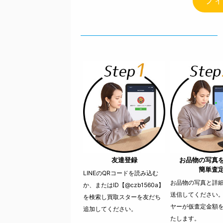
フィ
友達登録
お品物の写真
簡単査
LINEのQRコードを読み込む
お品物の写真と詳細を
か、またはID【@czb1560a】
送信してください
を検索し買取スターを友だち
ヤーが仮査定金額
追加してください。
たします。