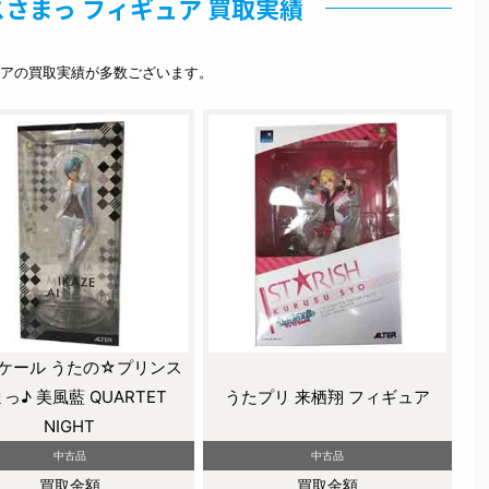
さまっ フィギュア 買取実績
アの買取実績が多数ございます。
スケール うたの☆プリンス
っ♪ 美風藍 QUARTET
うたプリ 来栖翔 フィギュア
NIGHT
中古品
中古品
買取金額
買取金額