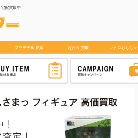
ら宅配買取中！
プラモデル 買取
超合金 買取
レトロおもちゃ