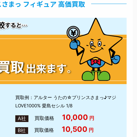
さまっ フィギュア 高価買取
買取例：アルター うたの☆プリンスさまっ♪マジ
LOVE1000% 愛島セシル 1/8
10,000
買取価格
円
A社
10,500
買取価格
円
B社