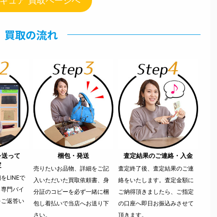
ギュア 買取ページへ
買取の流れ
を送って
梱包・発送
査定結果のご連絡・入金
定
売りたいお品物、詳細をご記
査定終了後、査定結果のご連
LINEで
入いただいた買取依頼書、身
絡をいたします。査定金額に
。専門バイ
分証のコピーを必ず一緒に梱
ご納得頂きましたら、ご指定
をご返答い
包し着払いで当店へお送り下
の口座へ即日お振込みさせて
さい。
頂きます。