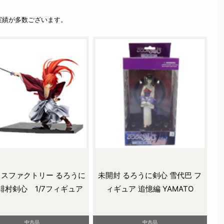
実績が多数ございます。
スファクトリー るろうに
未開封 るろうに剣心 雪代巴 フ
緋村剣心 1/7フィギュア
ィギュア 追憶編 YAMATO
中古品
中古品