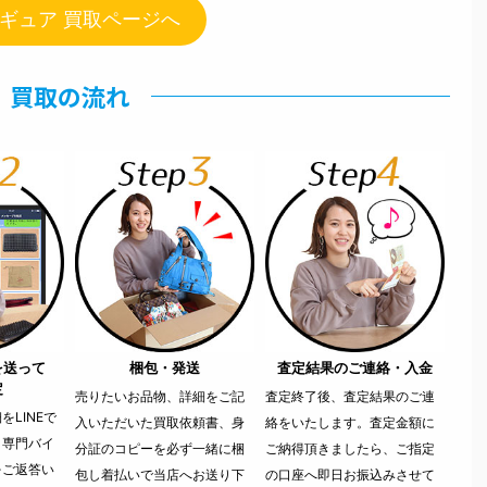
ギュア 買取ページへ
買取の流れ
を送って
梱包・発送
査定結果のご連絡・入金
定
売りたいお品物、詳細をご記
査定終了後、査定結果のご連
LINEで
入いただいた買取依頼書、身
絡をいたします。査定金額に
。専門バイ
分証のコピーを必ず一緒に梱
ご納得頂きましたら、ご指定
をご返答い
包し着払いで当店へお送り下
の口座へ即日お振込みさせて