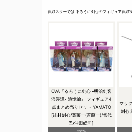
買取スターでは るろうに剣心のフィギュア買取
OVA『るろうに剣心 -明治剣客
浪漫譚- 追憶編』 フィギュア4
マック
点まとめ売りセット YAMATO
剣心 
[緋村剣心/斎藤一(斉藤一)/雪代
巴/沖田総司]
中古品