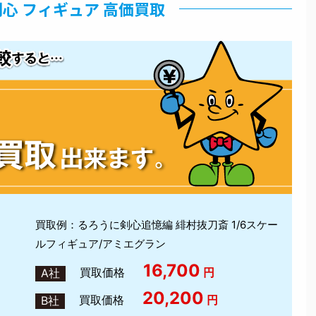
心 フィギュア 高価買取
買取例：るろうに剣心追憶編 緋村抜刀斎 1/6スケー
ルフィギュア/アミエグラン
16,700
買取価格
円
A社
20,200
買取価格
円
B社