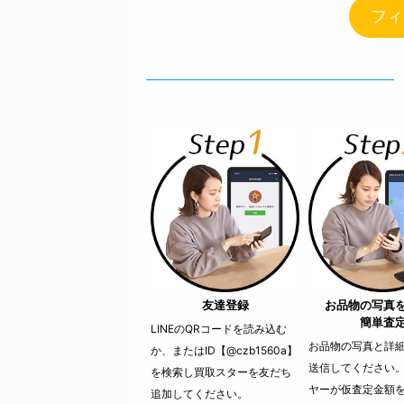
フィ
友達登録
お品物の写真
簡単査
LINEのQRコードを読み込む
お品物の写真と詳細を
か、またはID【@czb1560a】
送信してください
を検索し買取スターを友だち
ヤーが仮査定金額
追加してください。