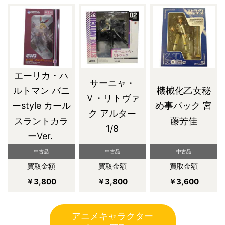
エーリカ・ハ
サーニャ・
ルトマン バニ
機械化乙女秘
Ｖ・リトヴァ
ーstyle カール
め事パック 宮
ク アルター
スラントカラ
藤芳佳
1/8
ーVer.
中古品
中古品
中古品
買取金額
買取金額
買取金額
￥3,800
￥3,800
￥3,600
アニメキャラクター