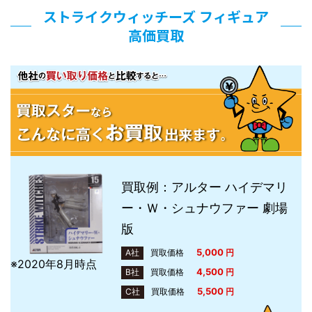
ストライクウィッチーズ フィギュア
高価買取
買取例：アルター ハイデマリ
ー・Ｗ・シュナウファー 劇場
版
5,000
A社
買取価格
円
※2020年8月時点
4,500
B社
買取価格
円
5,500
C社
買取価格
円