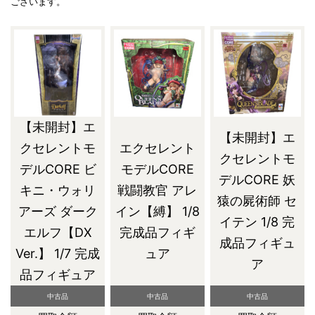
ございます。
【未開封】エ
【未開封】エ
クセレントモ
エクセレント
クセレントモ
デルCORE ビ
モデルCORE
デルCORE 妖
キニ・ウォリ
戦闘教官 アレ
猿の屍術師 セ
アーズ ダーク
イン【縛】 1/8
イテン 1/8 完
エルフ【DX
完成品フィギ
成品フィギュ
Ver.】 1/7 完成
ュア
ア
品フィギュア
中古品
中古品
中古品