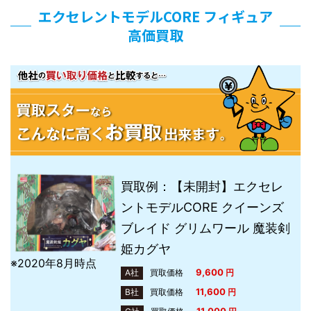
エクセレントモデルCORE フィギュア
高価買取
買取例：【未開封】エクセレ
ントモデルCORE クイーンズ
ブレイド グリムワール 魔装剣
姫カグヤ
※2020年8月時点
9,600
A社
買取価格
円
11,600
B社
買取価格
円
11,000