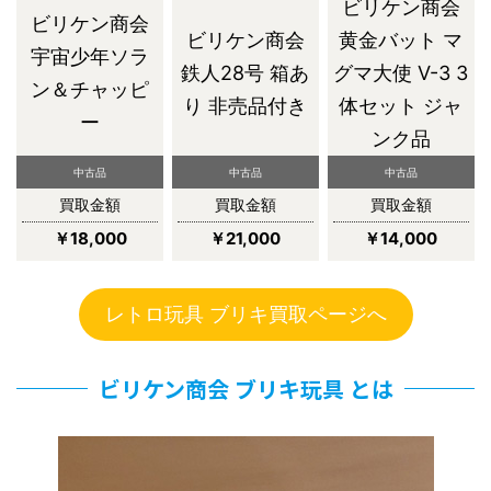
ビリケン商会
ビリケン商会
ビリケン商会
黄金バット マ
宇宙少年ソラ
鉄人28号 箱あ
グマ大使 V-3 3
ン＆チャッピ
り 非売品付き
体セット ジャ
ー
ンク品
中古品
中古品
中古品
買取金額
買取金額
買取金額
￥18,000
￥21,000
￥14,000
レトロ玩具 ブリキ買取ページへ
ビリケン商会 ブリキ玩具 とは