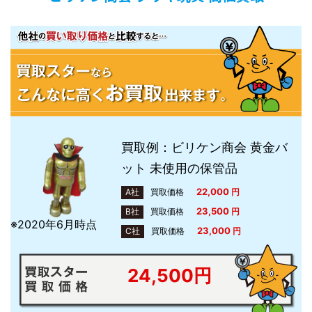
買取例：ビリケン商会 黄金バ
ット 未使用の保管品
22,000
A社
買取価格
円
23,500
B社
買取価格
円
※2020年6月時点
23,000
C社
買取価格
円
24,500円