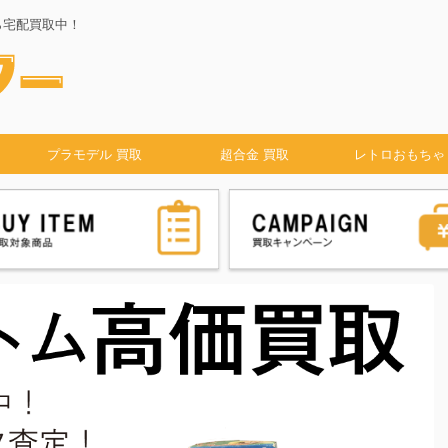
ら宅配買取中！
プラモデル 買取
超合金 買取
レトロおもちゃ