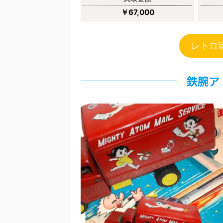
￥67,000
レトロ
鉄腕ア