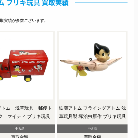
ム ブリキ玩具 買取実績
取実績が多数ございます。
アトム 浅草玩具 郵便ト
鉄腕アトム フライングアトム 浅
ク マイティ ブリキ玩具
草玩具製 塚治虫原作 ブリキ玩具
中古品
中古品
買取金額
買取金額