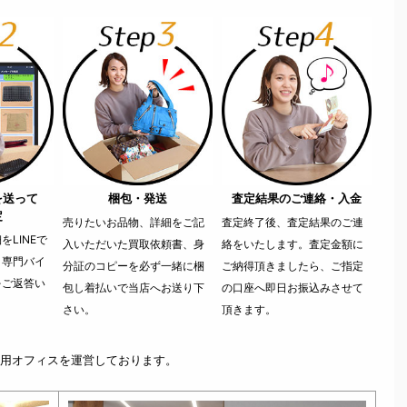
を送って
梱包・発送
査定結果のご連絡・入金
定
売りたいお品物、詳細をご記
査定終了後、査定結果のご連
LINEで
入いただいた買取依頼書、身
絡をいたします。査定金額に
。専門バイ
分証のコピーを必ず一緒に梱
ご納得頂きましたら、ご指定
をご返答い
包し着払いで当店へお送り下
の口座へ即日お振込みさせて
さい。
頂きます。
用オフィスを運営しております。