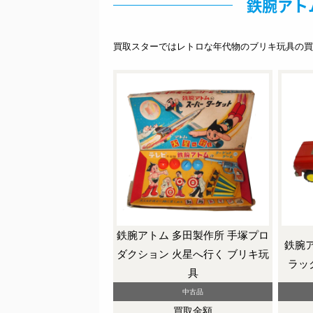
鉄腕アト
買取スターではレトロな年代物のブリキ玩具の買
鉄腕アトム 多田製作所 手塚プロ
鉄腕
ダクション 火星へ行く ブリキ玩
ラッ
具
中古品
買取金額