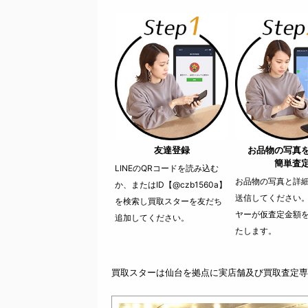
友達登録
お品物の写真
簡単査
LINEのQRコードを読み込む
お品物の写真と詳細を
か、またはID【@czb1560a】
送信してください
を検索し買取スターを友だち
ヤーが仮査定金額
追加してください。
たします。
買取スターは仙台を拠点に実店舗及び買取査定専