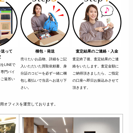
を送って
梱包・発送
査定結果のご連絡・入金
定
売りたいお品物、詳細をご記
査定終了後、査定結果のご連
LINEで
入いただいた買取依頼書、身
絡をいたします。査定金額に
。専門バイ
分証のコピーを必ず一緒に梱
ご納得頂きましたら、ご指定
をご返答い
包し着払いで当店へお送り下
の口座へ即日お振込みさせて
さい。
頂きます。
用オフィスを運営しております。