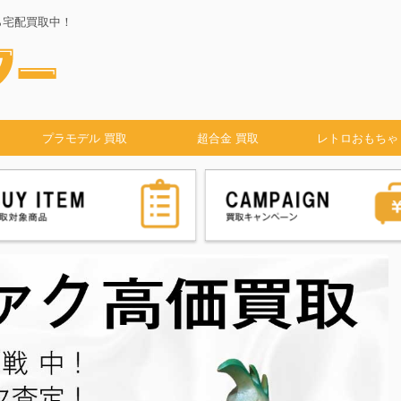
ら宅配買取中！
プラモデル 買取
超合金 買取
レトロおもちゃ