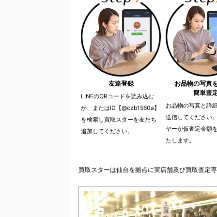
友達登録
お品物の写真
簡単査
LINEのQRコードを読み込む
お品物の写真と詳細を
か、またはID【@czb1560a】
送信してください
を検索し買取スターを友だち
ヤーが仮査定金額
追加してください。
たします。
買取スターは仙台を拠点に実店舗及び買取査定専