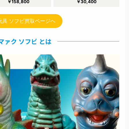
￥158,800
￥30,400
玩具 ソフビ買取ページへ
マァク ソフビ とは