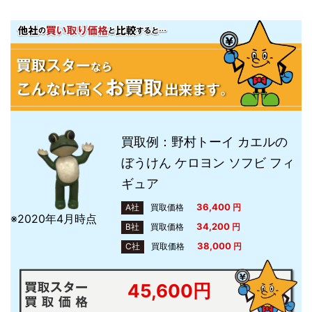
買取例：野村トーイ カエルの
ぼうけん ケロヨン ソフビ フィ
ギュア
36,400
A社
買取価格
円
※2020年4月時点
34,200
B社
買取価格
円
38,000
C社
買取価格
円
45,600円