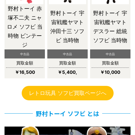
野村トーイ 赤
野村トーイ 宇
野村トーイ 宇
塚不二夫 ニャ
宙戦艦ヤマト
宙戦艦ヤマト
ロメ ソフビ 当
沖田十三 ソフ
デスラー 総統
時物 ビンテー
ビ 当時物
ソフビ 当時物
ジ
中古品
中古品
中古品
買取金額
買取金額
買取金額
￥16,500
￥5,400,
￥10,000
レトロ玩具 ソフビ買取ページへ
野村トーイ ソフビ とは