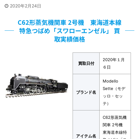
2020年2月24日
C62形蒸気機関車 2号機 東海道本線
特急つばめ「スワローエンゼル」 買
取実績価格
2020年１月
買取日付
６日
Modello
Sette（モデ
ブランド名
ッロ・セッ
テ）
C62形蒸気機
関車 2号機
東海道本線特
アイテム名