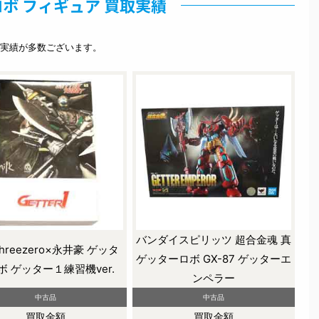
ボ フィギュア 買取実績
実績が多数ございます。
バンダイスピリッツ 超合金魂 真
 threezero×永井豪 ゲッタ
ゲッターロボ GX-87 ゲッターエ
ボ ゲッター１練習機ver.
ンペラー
中古品
中古品
買取金額
買取金額