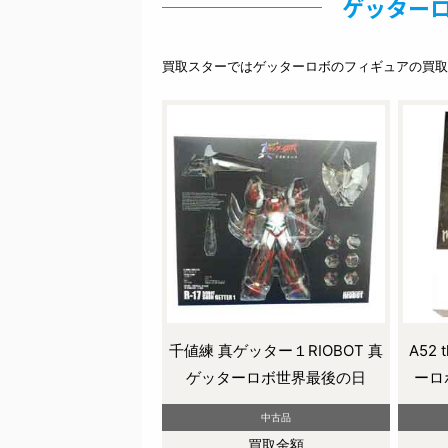
ゲッターロ
買取スターではゲッターロボのフィギュアの買取
千値練 真ゲッター１RIOBOT 真
A52
ゲッターロボ世界最後の日
ーロ
中古品
買取金額