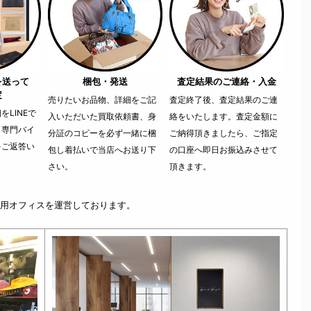
を送って
梱包・発送
査定結果のご連絡・入金
定
売りたいお品物、詳細をご記
査定終了後、査定結果のご連
LINEで
入いただいた買取依頼書、身
絡をいたします。査定金額に
。専門バイ
分証のコピーを必ず一緒に梱
ご納得頂きましたら、ご指定
をご返答い
包し着払いで当店へお送り下
の口座へ即日お振込みさせて
さい。
頂きます。
用オフィスを運営しております。