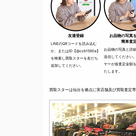
友達登録
お品物の写真
簡単査
LINEのQRコードを読み込む
お品物の写真と詳細を
か、またはID【@czb1560a】
送信してください
を検索し買取スターを友だち
ヤーが仮査定金額
追加してください。
たします。
買取スターは仙台を拠点に実店舗及び買取査定専