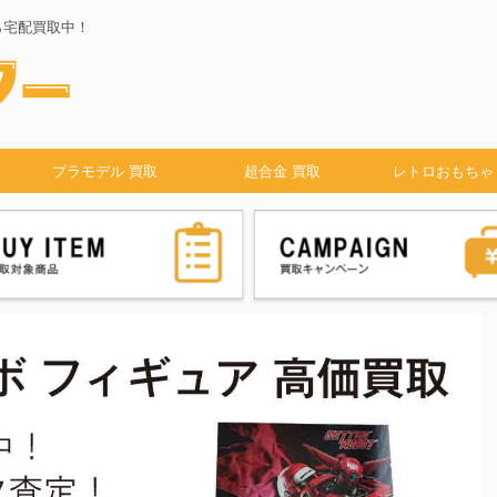
ら宅配買取中！
プラモデル 買取
超合金 買取
レトロおもちゃ