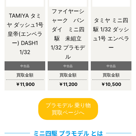
ファイヤーシ
TAMIYA タミ
ャーク バン
タミヤ ミニ四
ヤ ダッシュ1号
ダイ ミニ四
駆 1/32 ダッシ
皇帝(エンペラ
駆 未組立
ュ1号 エンペラ
ー) DASH1
1/32 プラモデ
ー
1/32
ル
中古品
中古品
中古品
買取金額
買取金額
買取金額
￥11,900
￥11,200
￥10,500
プラモデル 乗り物
買取ページへ
ミニ四駆 プラモデル とは