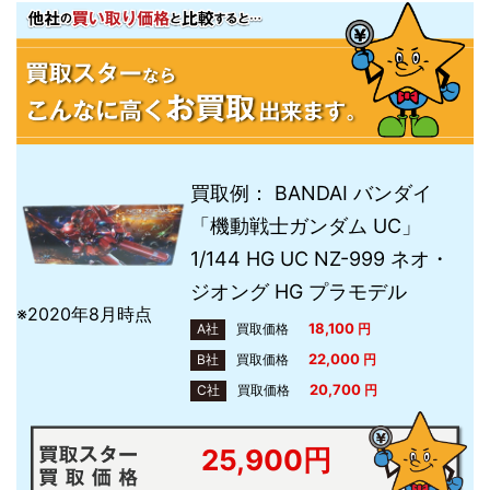
買取例： BANDAI バンダイ
「機動戦士ガンダム UC」
1/144 HG UC NZ-999 ネオ・
ジオング HG プラモデル
※2020年8月時点
18,100
A社
買取価格
円
22,000
B社
買取価格
円
20,700
C社
買取価格
円
25,900円