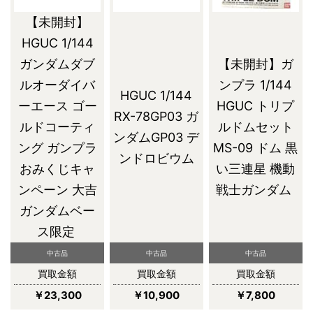
【未開封】
HGUC 1/144
ガンダムダブ
【未開封】ガ
ルオーダイバ
ンプラ 1/144
HGUC 1/144
ーエース ゴー
HGUC トリプ
RX-78GP03 ガ
ルドコーティ
ルドムセット
ンダムGP03 デ
ング ガンプラ
MS-09 ドム 黒
ンドロビウム
おみくじキャ
い三連星 機動
ンペーン 大吉
戦士ガンダム
ガンダムベー
ス限定
中古品
中古品
中古品
買取金額
買取金額
買取金額
￥23,300
￥10,900
￥7,800