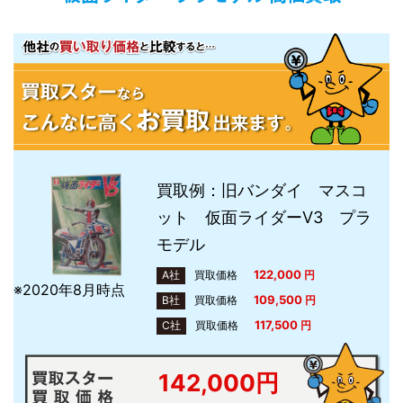
買取例：旧バンダイ マスコ
ット 仮面ライダーV3 プラ
モデル
122,000
A社
買取価格
円
※2020年8月時点
109,500
B社
買取価格
円
117,500
C社
買取価格
円
142,000円