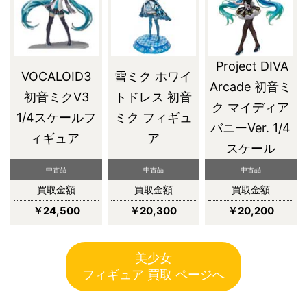
Project DIVA
VOCALOID3
雪ミク ホワイ
Arcade 初音ミ
初音ミクV3
トドレス 初音
ク マイディア
1/4スケールフ
ミク フィギュ
バニーVer. 1/4
ィギュア
ア
スケール
中古品
中古品
中古品
買取金額
買取金額
買取金額
￥24,500
￥20,300
￥20,200
美少女
フィギュア 買取 ページへ