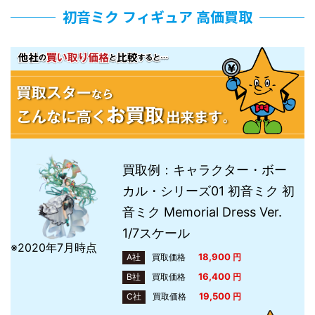
初音ミク フィギュア 高価買取
買取例：キャラクター・ボー
カル・シリーズ01 初音ミク 初
音ミク Memorial Dress Ver.
1/7スケール
※2020年7月時点
18,900
A社
買取価格
円
16,400
B社
買取価格
円
19,500
C社
買取価格
円