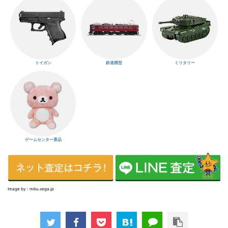
トイガン
鉄道模型
ミリタリー
ゲームセンター景品
Image by：miku.sega.jp