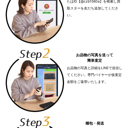
たはID【@czb1560a】を検索し買
取スターを友だち追加してくださ
い。
お品物の写真を送って
簡単査定
お品物の写真と詳細をLINEで送信し
てください。専門バイヤーが仮査定
金額をご返答いたします。
梱包・発送