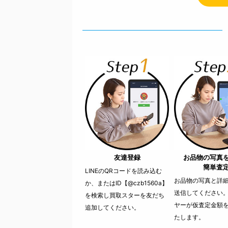
友達登録
お品物の写真
簡単査
LINEのQRコードを読み込む
お品物の写真と詳細を
か、またはID【@czb1560a】
送信してください
を検索し買取スターを友だち
ヤーが仮査定金額
追加してください。
たします。