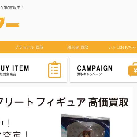
ら宅配買取中！
プラモデル 買取
超合金 買取
レトロおもちゃ