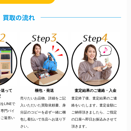
買取の流れ
を送って
梱包・発送
査定結果のご連絡・入金
定
売りたいお品物、詳細をご記
査定終了後、査定結果のご連
LINEで
入いただいた買取依頼書、身
絡をいたします。査定金額に
。専門バイ
分証のコピーを必ず一緒に梱
ご納得頂きましたら、ご指定
をご返答い
包し着払いで当店へお送り下
の口座へ即日お振込みさせて
さい。
頂きます。