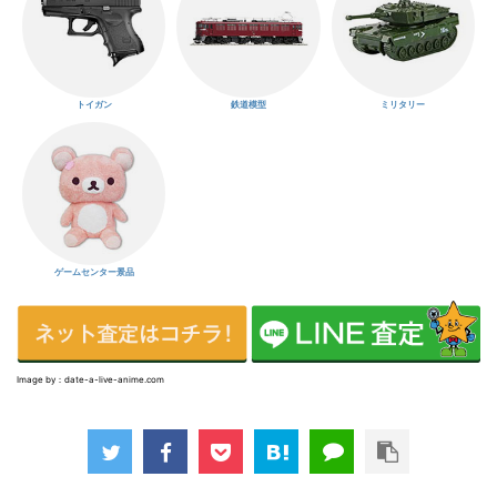
トイガン
鉄道模型
ミリタリー
ゲームセンター景品
Image by：date-a-live-anime.com