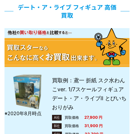
デート・ア・ライブ フィギュア 高価
買取
買取例：鳶一 折紙 スク水わん
こver. 1/7スケールフィギュア
デート・ア・ライブⅡ とびいち
おりがみ
※2020年8月時点
27,900
A社
買取価格
円
31,900
B社
買取価格
円
32,700