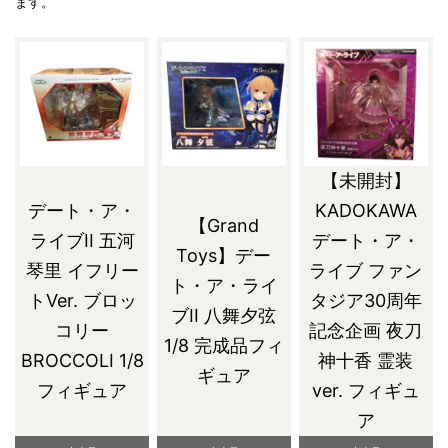
ます。
【未開封】
デート・ア・
KADOKAWA
【Grand
ライブII 五河
デート・ア・
Toys】デー
琴里 イフリー
ライブ ファン
ト・ア・ライ
トVer. ブロッ
タジア30周年
ブII 八舞夕弦
コリー
記念企画 夜刀
1/8 完成品フィ
BROCCOLI 1/8
神十香 霊装
ギュア
フィギュア
ver. フィギュ
ア