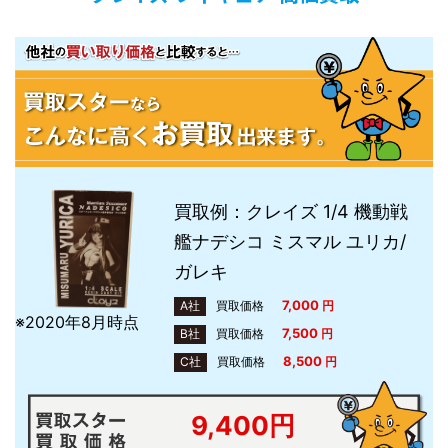
買取例：クレイズ 1/4 機動戦
艦ナデシコ ミスマル ユリカ/
ガレキ
7,000
A社
買取価格
円
※2020年8月時点
7,500
B社
買取価格
円
8,500
C社
買取価格
円
9,400円