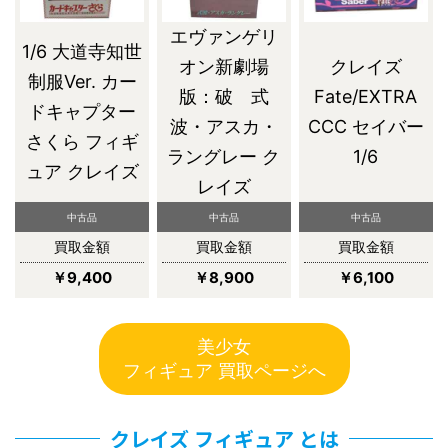
エヴァンゲリ
1/6 大道寺知世
オン新劇場
クレイズ
制服Ver. カー
版：破 式
Fate/EXTRA
ドキャプター
波・アスカ・
CCC セイバー
さくら フィギ
ラングレー ク
1/6
ュア クレイズ
レイズ
中古品
中古品
中古品
買取金額
買取金額
買取金額
￥9,400
￥8,900
￥6,100
美少女
フィギュア 買取ページへ
クレイズ フィギュア とは