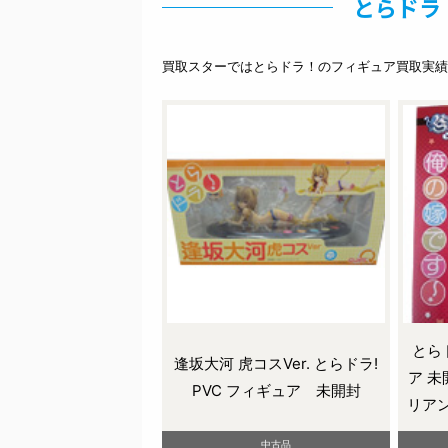
とらドラ
買取スターではとらドラ！のフィギュア買取実績
とら
逢坂大河 虎コスVer. とらドラ!
ア 未
PVC フィギュア 未開封
リアン
中古品