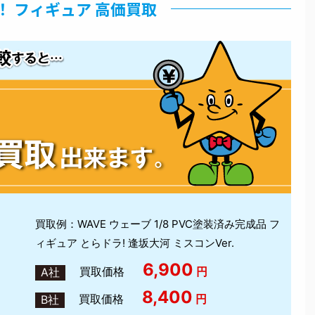
！ フィギュア 高価買取
買取例：WAVE ウェーブ 1/8 PVC塗装済み完成品 フ
ィギュア とらドラ! 逢坂大河 ミスコンVer.
6,900
買取価格
円
A社
8,400
買取価格
円
B社