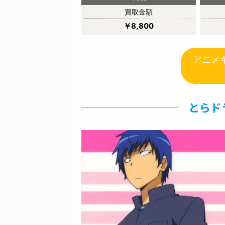
買取金額
￥8,800
アニメ
とらド