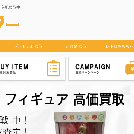
ら宅配買取中！
プラモデル 買取
超合金 買取
レトロおもちゃ