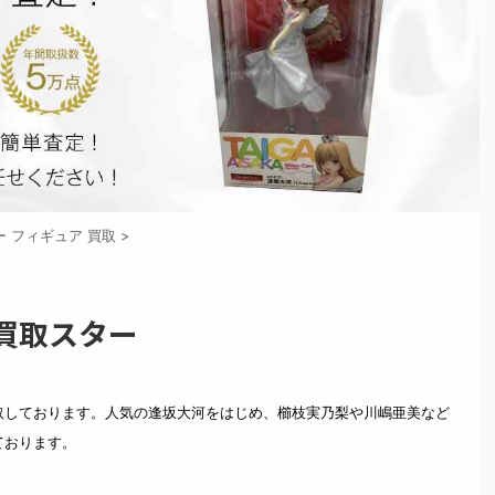
ー フィギュア 買取
>
買取スター
取しております。人気の逢坂大河をはじめ、櫛枝実乃梨や川嶋亜美など
ております。