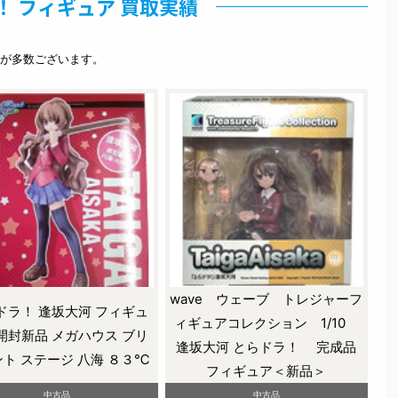
！ フィギュア 買取実績
が多数ございます。
wave ウェーブ トレジャーフ
ドラ！ 逢坂大河 フィギュ
ィギュアコレクション 1/10
開封新品 メガハウス ブリ
逢坂大河 とらドラ！ 完成品
ト ステージ 八海 ８３℃
フィギュア＜新品＞
中古品
中古品