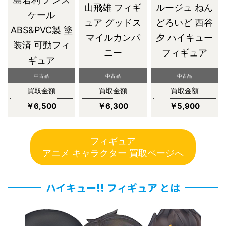
山飛雄 フィギ
ルージュ ねん
ケール
ュア グッドス
どろいど 西谷
ABS&PVC製 塗
マイルカンパ
夕 ハイキュー
装済 可動フィ
ニー
フィギュア
ギュア
中古品
中古品
中古品
買取金額
買取金額
買取金額
￥6,500
￥6,300
￥5,900
フィギュア
アニメ キャラクター 買取ページへ
ハイキュー!! フィギュア とは