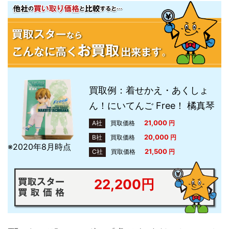
買取例：着せかえ・あくしょ
ん！にいてんご Free！ 橘真琴
21,000
A社
買取価格
円
20,000
B社
買取価格
円
※2020年8月時点
21,500
C社
買取価格
円
22,200円