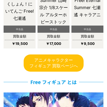
Summer 山崎
Free! Eternal
くしょん！に
宗介 1/8スケー
Summer 七瀬
いてんご Free!
ル アルターホ
遙 キャラアニ
七瀬遙
ビーストック
中古品
中古品
中古品
買取金額
買取金額
買取金額
￥19,500
￥17,000
￥9,500
アニメキャラクター
フィギュア 買取ページへ
Free フィギュア とは