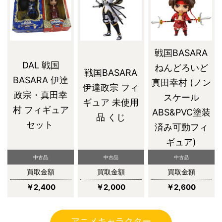
戦国BASARA
DAL 戦国
ねんどろいど
戦国BASARA
BASARA 伊達
真田幸村 (ノン
伊達政宗 フィ
政宗・真田幸
スケール
ギュア 未使用
村 フィギュア
ABS&PVC塗装
品 くじ
セット
済み可動フィ
ギュア)
中古品
中古品
中古品
買取金額
買取金額
買取金額
￥2,400
￥2,000
￥2,600
アニメキャラクター