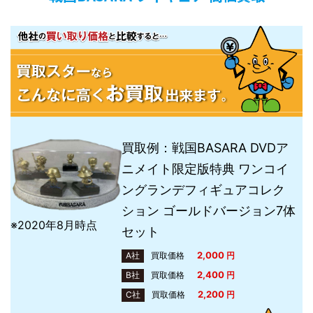
買取例：戦国BASARA DVDア
ニメイト限定版特典 ワンコイ
ングランデフィギュアコレク
ション ゴールドバージョン7体
※2020年8月時点
セット
2,000
A社
買取価格
円
2,400
B社
買取価格
円
2,200
C社
買取価格
円