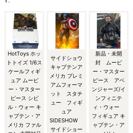
す。
HotToys ホッ
新品・未開
サイドショウ
トトイズ 1/6ス
封 ムービ
キャプテンア
ケールフィギ
ー・マスター
メリカ プレミ
ュア ムービ
ピース アベ
アムフォーマ
ー・マスター
ンジャーズ/イ
ット スタチ
ピース シビ
ンフィニテ
ュー フィギ
ル・ウォー キ
ィ・ウォー
ュア
ャプテン・ア
フィギュア キ
SIDESHOW
メリカ ファル
ャプテン・ア
サイドショー