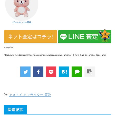
ゲームセンター景品
Image by：
https://www.reddit.com/r/movies/comments/wkscu/captain_america_2_now_has_an_official_logo_and/
-
アメトイ キャラクター 買取
関連記事