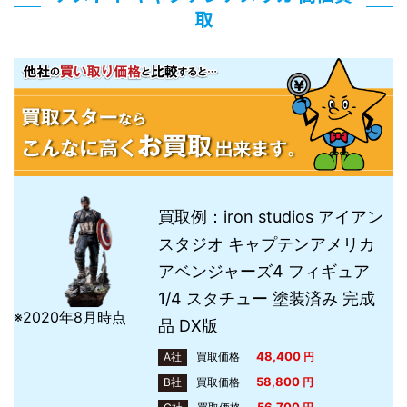
取
買取例：iron studios アイアン
スタジオ キャプテンアメリカ
アベンジャーズ4 フィギュア
1/4 スタチュー 塗装済み 完成
※2020年8月時点
品 DX版
48,400
A社
買取価格
円
58,800
B社
買取価格
円
56,700